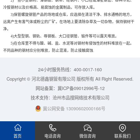
2)一些小型钢材、薄钢板、钢带、硅钢片、小口径或薄壁钢管、各种冷轧、
冷拔钢材以及价格高、易腐蚀的金属制品，可存放入库。
3)保管螺旋钢管产品的场地或仓库，应选择在清洁干净、排水通畅的地方，
远离产生有害气体或粉尘的厂矿。在场地上要清除杂草及一切杂物，保持钢材干
净。
4)大型型钢、钢轨、辱钢板、大口径钢管、锻件等可以露天堆放。
5)在仓库里不得与酸、碱、盐、水泥等对钢材有侵蚀性的材料堆放在一起。
不同品种的钢材应分别堆放，防止混淆，防止接触腐蚀.
24小时服务热线：400-0017-160
Copyright © 河北德鑫钢管有限公司 版权所有 All Right Reserved.
网站备案：
冀ICP备09012996号-12
技术支持：
沧州市品搜网络技术有限公司
冀公网安备 13090602000166号
首页
电话咨询
微信咨询
联系我们